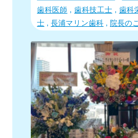
歯科医師
,
歯科技工士
,
歯科
士
,
長浦マリン歯科
,
院長の