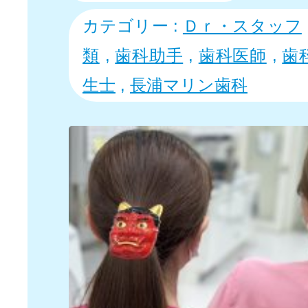
カテゴリー :
Ｄｒ・スタッフ
類
,
歯科助手
,
歯科医師
,
歯
生士
,
長浦マリン歯科