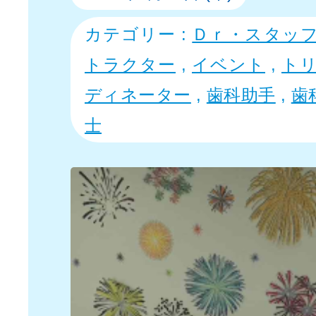
カテゴリー :
Ｄｒ・スタッ
トラクター
,
イベント
,
ト
ディネーター
,
歯科助手
,
歯
士