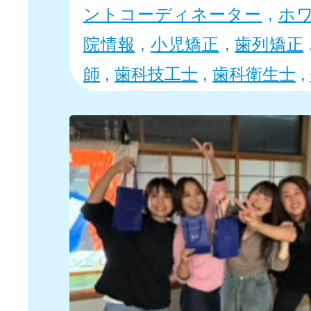
ントコーディネーター
,
ホ
院情報
,
小児矯正
,
歯列矯正
師
,
歯科技工士
,
歯科衛生士
,