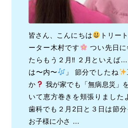
皆さん、こんにちは
トリー
ーター木村です
つい先日に
たらもう２月‼︎ ２月といえば
は〜内〜
」 節分でしたね
か
我が家でも「無病息災」
いて恵方巻きを頬張りました
歯科でも２月2日と３日は節
お子様に小さ …